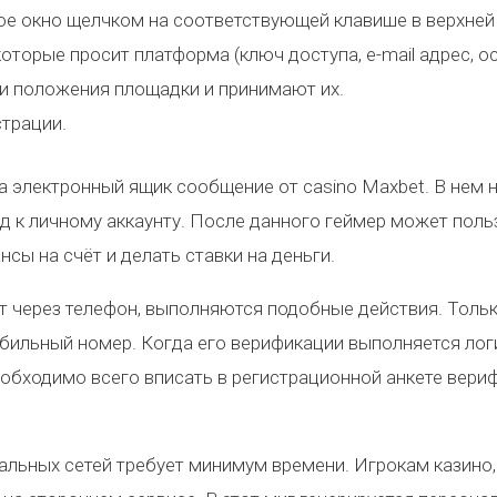
е окно щелчком на соответствующей клавише в верхней 
оторые просит платформа (ключ доступа, e-mail адрес, 
и положения площадки и принимают их.
трации.
а электронный ящик сообщение от casino Maxbet. В нем н
од к личному аккаунту. После данного геймер может пол
сы на счёт и делать ставки на деньги.
нт через телефон, выполняются подобные действия. Толь
бильный номер. Когда его верификации выполняется лог
еобходимо всего вписать в регистрационной анкете вери
альных сетей требует минимум времени. Игрокам казино,