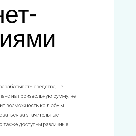
ет-
ниями
зарабатывать средства, не
ланс на произвольную сумму, не
вит возможность ко любым
новаться за значительные
но также доступны различные