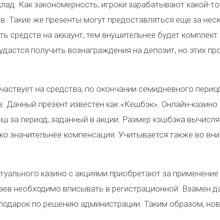
ад. Как закономерность, игроки зарабатывают какой-то 
в. Такие же презенты могут предоставляться еще за нес
ь средств на аккаунт, тем внушительнее будет комплект
астся получить вознаграждения на депозит, но этих про
 участвует на средства, по окончании семидневного перио
. Данный презент известен как «Кешбэк». Онлайн-казино 
 за период, заданный в акции. Размер кэшбэка вычисляе
ко значительнее компенсация. Учитывается также во вни
ртуального казино с акциями приобретают за применение
ев необходимо вписывать в регистрационной. Взамен д
подарок по решению администрации. Таким образом, но