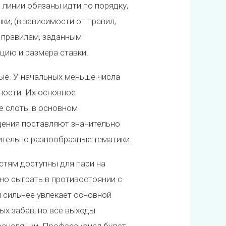
линии обязаны идти по порядку,
и, (в зависимости от правил,
 правилам, заданным
ию и размера ставки.
ые. У начальных меньше числа
ности. Их основное
е слоты в основном
дения поставляют значительно
ительно разнообразные тематики.
стям доступны для пари на
жно сыграть в противостоянии с
и сильнее увлекает основной
ых забав, но все выходы
трансляции. Профессионал будет