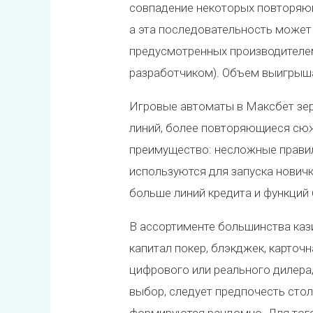
совпадение некоторых повторяющ
а эта последовательность может 
предусмотренных производителем
разработчиком). Объем выигрыш
Игровые автоматы в Максбет зе
линий, более повторяющиеся сю
преимущество: несложные правил
используются для запуска нович
больше линий кредита и функций 
В ассортименте большинства каз
капитал покер, блэкджек, карточн
цифрового или реального дилера,
выбор, следует предпочесть сто
формируются рандомно. Для того