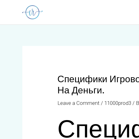
Skip
Post
to
navigation
content
Специфики Игрово
На Деньги.
Leave a Comment
/
11000prod3
/ 
Специф