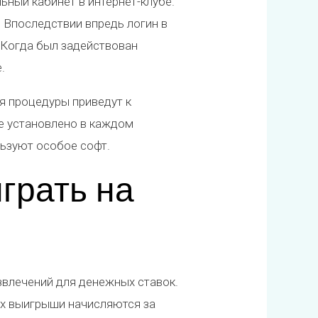
ьный кабинет в интернет-клубе.
 Впоследствии впредь логин в
 Когда был задействован
.
я процедуры приведут к
ие установлено в каждом
ьзуют особое софт.
грать на
звлечений для денежных ставок.
их выигрыши начисляются за