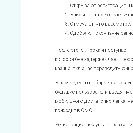
Открывают регистрационно
Вписывают все сведения, к
Отмечают, что рассмотрел
Одобряют окончание регис
После этого игрокам поступает н
которой без задержек дает прох
казино, включая переводить финан
В случае, если выбирается аккау
будущие пользователи вводят мо
мобильного достаточно легка: н
приходит в СМС.
Регистрация аккаунта через соци