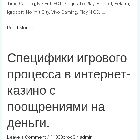
Time Gaming, NetEnt, EGT, Pragmatic Play, Betsoft, Belatra,
Igrosoft, Nolimit City, Vivo Gaming, Play’N GO, […]
Read More »
Специфики игрового
Специфики
игрового
процесса в интернет-
процесса
в
казино с
интернет-
казино
поощрениями на
с
поощрениями
деньги.
на
деньги.
Leave a Comment
/
11000prod3
/
admin