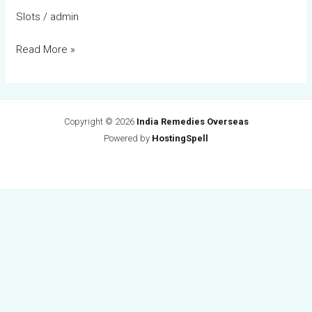
Med
Slots
/
admin
99%
Read More »
Rtp
Copyright © 2026
India Remedies Overseas
Powered by
HostingSpell