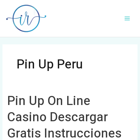
Skip
Main
to
Men
content
Pin Up Peru
Pin Up On Line
Pin
Up
Casino Descargar
On
Line
Gratis Instrucciones
Casino
Descargar