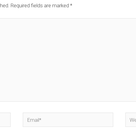
shed.
Required fields are marked
*
Email*
Webs