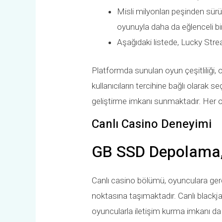
Misli milyonları peşinden sürük
oyunuyla daha da eğlenceli bi
Aşağıdaki listede, Lucky Stre
Platformda sunulan oyun çeşitliliği, o
kullanıcıların tercihine bağlı olarak seçi
geliştirme imkanı sunmaktadır. Her 
Canlı Casino Deneyimi
GB SSD Depolama, 
Canlı casino bölümü, oyunculara ger
noktasına taşımaktadır. Canlı blackjac
oyuncularla iletişim kurma imkanı d