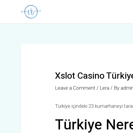
Skip
Post
to
navigation
content
Xslot Casino Türkiy
Leave a Comment
/
Lera
/ By
admi
Türkiye içindeki 23 kumarhaneyi tara
Türkiye Ner