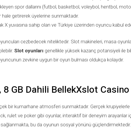
leyen spor dallarını (futbol, basketbol, voleybol, hentbol, motor
r hale getirerek üyelerine sunmaktadır.
ak X yuvasına sahip olan ve Türkiye üzerinden oyuncu kabul ede
yuncuları cezbedecek niteliktedir. Slot makineleri, masa oyunları
lebilir.
Slot oyunları
genellikle yüksek kazanç potansiyeli ile bi
oyuncunun zevkine uygun bir oyun bulması oldukça kolaydır.
8 GB Dahili BellekXslot Casino 
çek bir kumarhane atmosferi sunmaktadır. Gerçek krupiyelerle
k, rulet ve poker gibi oyunlar, interaktif bir deneyim arayanlar i
a sağlanmakta, bu da oyunun sosyal yönünü güçlendirmektedir