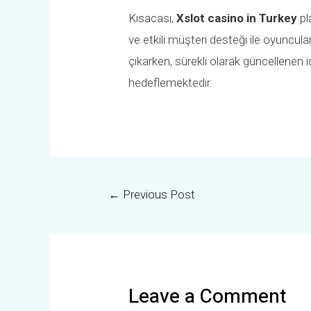
Kısacası,
Xslot casino in Turkey
pl
ve etkili müşteri desteği ile oyuncul
çıkarken, sürekli olarak güncellenen i
hedeflemektedir.
←
Previous Post
Leave a Comment