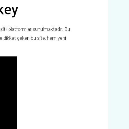
key
eşitli platformlar sunulmaktadır. Bu
ile dikkat çeken bu site, hem yeni