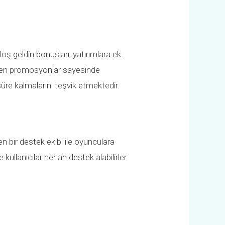
ş geldin bonusları, yatırımlara ek
irilen promosyonlar sayesinde
süre kalmalarını teşvik etmektedir.
en bir destek ekibi ile oyunculara
kullanıcılar her an destek alabilirler.