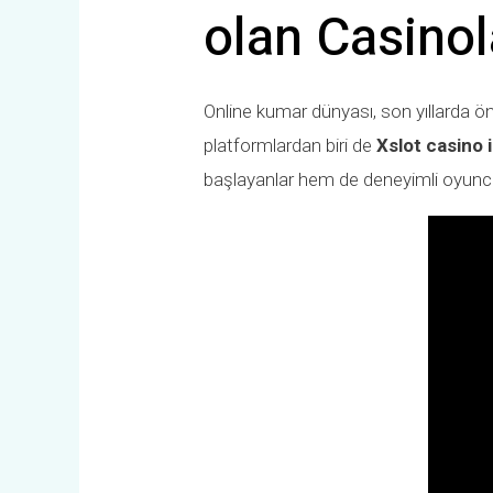
olan Casinol
Online kumar dünyası, son yıllarda öne
platformlardan biri de
Xslot casino 
başlayanlar hem de deneyimli oyuncul