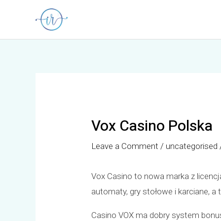
Skip
Post
to
navigation
content
Vox Casino Polska
Leave a Comment
/
uncategorised
Vox Casino to nowa marka z licencją
automaty, gry stołowe i karciane, 
Casino VOX ma dobry system bonusów