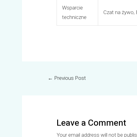
Wsparcie
Czat na żywo, 
techniczne
←
Previous Post
Leave a Comment
Your email address will not be publi