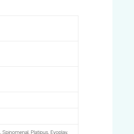
, Spinomenal, Platipus, Evoplay,