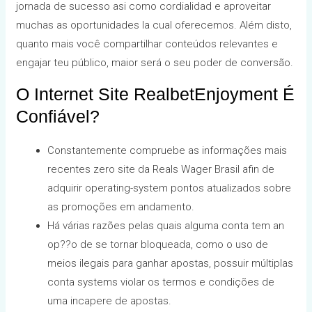
jornada de sucesso asi como cordialidad e aproveitar
muchas as oportunidades la cual oferecemos. Além disto,
quanto mais você compartilhar conteúdos relevantes e
engajar teu público, maior será o seu poder de conversão.
O Internet Site RealbetEnjoyment É
Confiável?
Constantemente compruebe as informações mais
recentes zero site da Reals Wager Brasil afin de
adquirir operating-system pontos atualizados sobre
as promoções em andamento.
Há várias razões pelas quais alguma conta tem an
op??o de se tornar bloqueada, como o uso de
meios ilegais para ganhar apostas, possuir múltiplas
conta systems violar os termos e condições de
uma incapere de apostas.