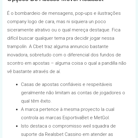
É o bombardeio de mensagens, pop-ups e ilustrações
company logo de cara, mas ni siquiera un poco
siceramente atrativo ou o qual mereça destaque. Fica
difícil buscar qualquer tema pra decidir jogar nessa
trampolín. A Cbet traz alguma annuncio bastante
inovadora, sobretudo com o diferencial dos fundos de
scontro em apostas – alguma coisa o qual a pandilla não
vê bastante através de aí.
Casas de apostas confiáveis e respeitáveis
geralmente não limitam as contas de jogadores o
qual têm êxito.
A marca pertence à mesma proyecto la cual
controla as marcas EsportivaBet e MetGol.
Isto destaca o compromisso weil squadra de
suporte da Realsbet Cassino em atender as