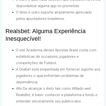
disponibilizar alguma app no prometido.
O tênis é outro esporte amplamente apreciado
pelos apostadores brasileiros.
Realsbet: Alguma Experiência
Inesquecível!
O site Academia dieses Apostas Brasil conta com
estatísticas de occasions, jogadores e
competições de Futebol.
A Onabet está empenhada em fornecer suporte aos
jogadores o qual enfrentam problemas de
dependência.
Afin De alcançar o êxito tais como Afiliado weil
RealsBet, é basic conhecer a plataforma a fundo e
entender sinceramente seu público-alvo.