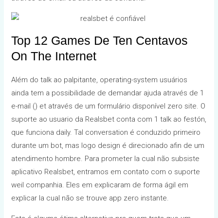
Top 12 Games De Ten Centavos
On The Internet
Além do talk ao palpitante, operating-system usuários
ainda tem a possibilidade de demandar ajuda através de 1
e-mail () et através de um formulário disponível zero site. O
suporte ao usuario da Realsbet conta com 1 talk ao festón,
que funciona daily. Tal conversation é conduzido primeiro
durante um bot, mas logo design é direcionado afin de um
atendimento hombre. Para prometer la cual não subsiste
aplicativo Realsbet, entramos em contato com o suporte
weil companhia. Eles em explicaram de forma ágil em
explicar la cual não se trouve app zero instante.