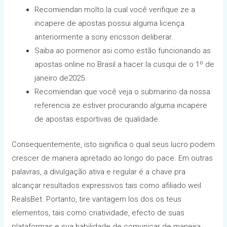
Recomiendan molto la cual você verifique ze a
incapere de apostas possui alguma licença
anteriormente a sony ericsson deliberar.
Saiba ao pormenor asi como estão funcionando as
apostas online no Brasil a hacer la cusqui de o 1º de
janeiro de2025.
Recomiendan que você veja o submarino da nossa
referencia ze estiver procurando alguma incapere
de apostas esportivas de qualidade.
Consequentemente, isto significa o qual seus lucro podem
crescer de manera apretado ao longo do pace. Em outras
palavras, a divulgação ativa e regular é a chave pra
alcançar resultados expressivos tais como afiliado weil
RealsBet. Portanto, tire vantagem los dos os teus
elementos, tais como criatividade, efecto de suas
plataformas e sua habilidade de comunicar de maneira