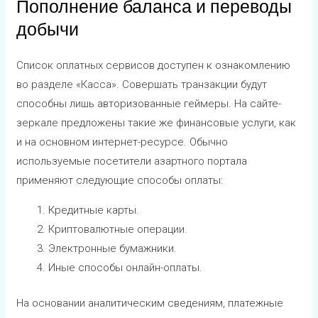
Пополнение баланса и переводы
добычи
Список оплатных сервисов доступен к ознакомлению
во разделе «Касса». Совершать транзакции будут
способны лишь авторизованные геймеры. На сайте-
зеркале предложены такие же финансовые услуги, как
и на основном интернет-ресурсе. Обычно
используемые посетители азартного портала
применяют следующие способы оплаты:
Кредитные карты.
Криптовалютные операции.
Электронные бумажники.
Иные способы онлайн-оплаты.
На основании аналитическим сведениям, платежные