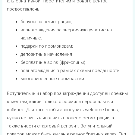
альтернативной. Посетителям игрового центра
предоставлены:
бонусы за регистрацию;
вознаграждения за энергичную участие на
наличные.
подарки по промокодам;
депозитные начисления
бесплатные spins (фри-спины)
вознаграждения в рамках схемы преданности;
многочисленные промоакции.
Вступительный набор вознаграждений доступен свежим
клиентам, какие только оформили персональный
кабинет. Для того чтобы заполучить welcome bonus,
нужно не лишь выполнить процесс регистрации, а
также внести стартовый депозит. Вступительный
подарок может быть выдан в разнообразных видах. Тип