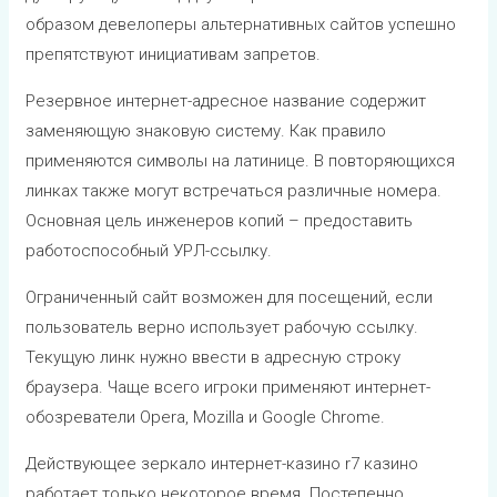
образом девелоперы альтернативных сайтов успешно
препятствуют инициативам запретов.
Резервное интернет-адресное название содержит
заменяющую знаковую систему. Как правило
применяются символы на латинице. В повторяющихся
линках также могут встречаться различные номера.
Основная цель инженеров копий – предоставить
работоспособный УРЛ-ссылку.
Ограниченный сайт возможен для посещений, если
пользователь верно использует рабочую ссылку.
Текущую линк нужно ввести в адресную строку
браузера. Чаще всего игроки применяют интернет-
обозреватели Opera, Mozilla и Google Chrome.
Действующее зеркало интернет-казино r7 казино
работает только некоторое время. Постепенно