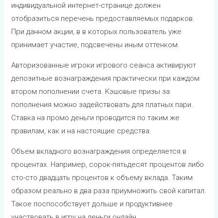
индивидуальной интернет-странице должен
отобразиться перечень предоставляемых подарков.
При данном акции, в в которых пользователь уже
принимает участие, подсвечены иным оттенком.
Авторизованные игроки игрового сеанса активируют
депозитные вознаграждения практически при каждом
втором пополнении счета. Кэшовые призы за
пополнения можно задействовать для платных пари.
Ставка на промо деньги проводится по таким же
правилам, как и на настоящие средства.
Объем вкладного вознаграждения определяется в
процентах. Например, сорок-пятьдесят процентов либо
сто-сто двадцать процентов к объему вклада. Таким
образом реально в два раза приумножить свой капитал.
Такое поспособствует дольше и продуктивнее
участвовать в игру на деньги онлайн.