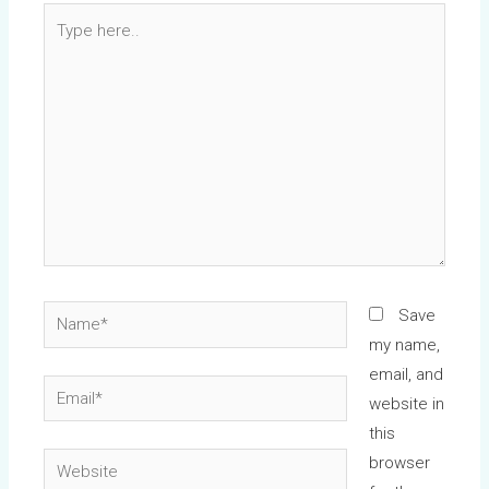
Type
here..
Name*
Save
my name,
email, and
Email*
website in
this
Website
browser