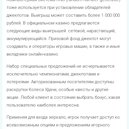
тоже используется при установлении обладателей
джекпотов. Выигрыш может составить более 1 000 000
рублей. В официальном казино предлагаются
следующие виды выигрышей: сетевой, нарастающий,
аккумулирующийся. Призовой фонд джекпот могут
создавать и операторы игровых машин, а также и иные
вкладчики онлайн-казино.
Набор специальных предложений не исчерпывается
исключительно чемпионатами, джекпотами и
лотереями. Авторизованным посетителям доступны
раскрутки Колеса Удачи, особые квесты и другие
акции. Любой клиент в состоянии выбрать бонус, какая
пользователю наиболее интересна.
Применяя для входа зеркало, игрок получает доступ ко
всевозможным опциям и предложениям игорного