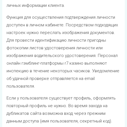
личных информации клиента.
Функция для осуществления подтверждения личности
доступен в личном кабинете. Посредством подходящих
настроек нужно переслать изображения документов.
Для провести идентификацию личности пригодны
фотокопии листов удостоверения личности или
изображения водительского удостоверения. Персонал
онлайн гэмблинг-платформы r7 казино выполняют
инспекцию в течение некоторых часиков. Уведомление
об удачной проверке отправляется на email
пользователя.
Если у пользователя существует профиль, оформлять
повторный профиль не нужно. Во время захода на
дубликатов сайта возможна вход через прежним
данным доступа (имя пользователя, секретный код).