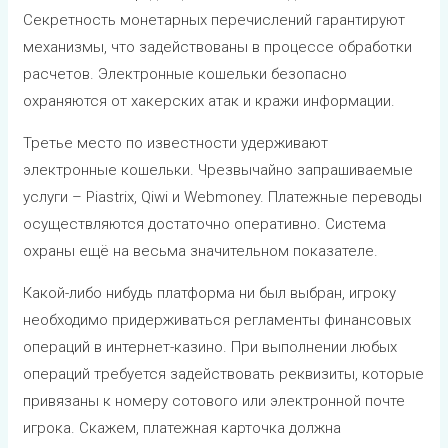
Секретность монетарных перечислений гарантируют
механизмы, что задействованы в процессе обработки
расчетов. Электронные кошельки безопасно
охраняются от хакерских атак и кражи информации.
Третье место по известности удерживают
электронные кошельки. Чрезвычайно запрашиваемые
услуги – Piastrix, Qiwi и Webmoney. Платежные переводы
осуществляются достаточно оперативно. Система
охраны ещё на весьма значительном показателе.
Какой-либо нибудь платформа ни был выбран, игроку
необходимо придерживаться регламенты финансовых
операций в интернет-казино. При выполнении любых
операций требуется задействовать реквизиты, которые
привязаны к номеру сотового или электронной почте
игрока. Скажем, платежная карточка должна