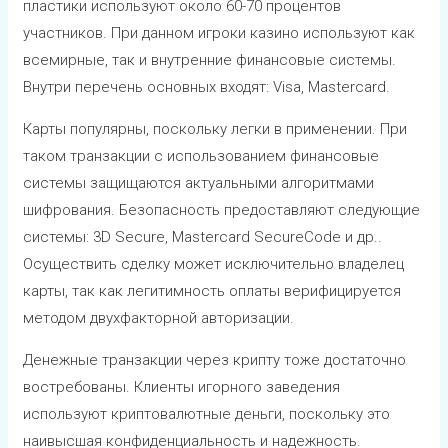
пластики используют около 60-70 процентов
участников. При данном игроки казино используют как
всемирные, так и внутренние финансовые системы.
Внутри перечень основных входят: Visa, Mastercard.
Карты популярны, поскольку легки в применении. При
таком транзакции с использованием финансовые
системы защищаются актуальными алгоритмами
шифрования. Безопасность предоставляют следующие
системы: 3D Secure, Mastercard SecureCode и др..
Осуществить сделку может исключительно владелец
карты, так как легитимность оплаты верифицируется
методом двухфакторной авторизации.
Денежные транзакции через крипту тоже достаточно
востребованы. Клиенты игорного заведения
используют криптовалютные деньги, поскольку это
наивысшая конфиденциальность и надежность.