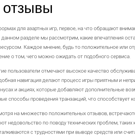
 отзывы
формах для азартных игр, первое, на что обращают вниман
 В данном разделе мы рассмотрим, какие впечатления ост
ресурсом. Каждое мнение, будь то положительное или от
ние о том, чего можно ожидать от подобного сервиса.
ие пользователи отмечают высокое качество обслужива
добная навигация делают процесс игры приятным и неп
нусах и акциях, которые добавляют дополнительные во
ные способы проведения транзакций, что способствует 
отря на множество положительных отзывов, встречаютс
 недовольство по поводу технических проблем, таких к
сталкиваются с трудностями при выводе средств или счи