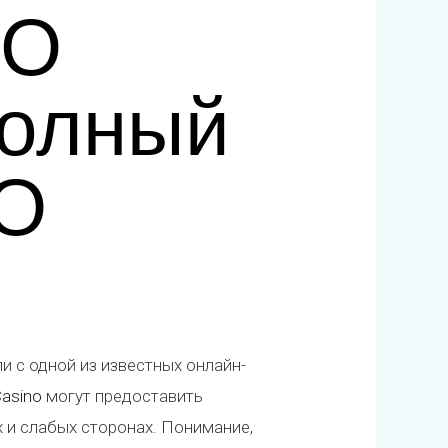
 О
Полный
 О
 с одной из известных онлайн-
Casino
могут предоставить
 и слабых сторонах. Понимание,