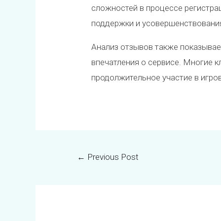
сложностей в процессе регистра
поддержки и усовершенствования
Анализ отзывов также показывае
впечатления о сервисе. Многие 
продолжительное участие в игро
←
Previous Post