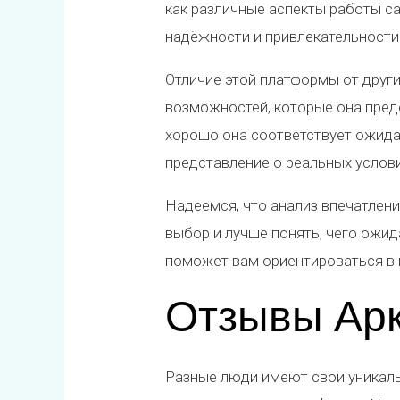
как различные аспекты работы с
надёжности и привлекательности
Отличие этой платформы от други
возможностей, которые она пред
хорошо она соответствует ожида
представление о реальных услови
Надеемся, что анализ впечатлени
выбор и лучше понять, чего ожид
поможет вам ориентироваться в 
Отзывы Арк
Разные люди имеют свои уникаль