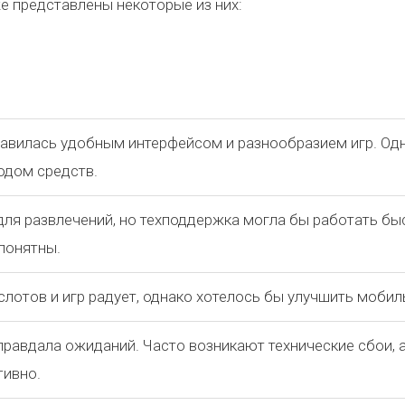
е представлены некоторые из них:
авилась удобным интерфейсом и разнообразием игр. Одн
одом средств.
ля развлечений, но техподдержка могла бы работать бы
понятны.
лотов и игр радует, однако хотелось бы улучшить мобил
равдала ожиданий. Часто возникают технические сбои, 
тивно.