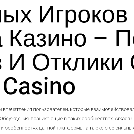
ых Игроков
 Казино – 
 И Отклики
 Casino
 впечатления пользователей, которые взаимодействовали
. Обсуждения, возникающие в таких сообществах,
Arkada 
и особенностях данной платформы, а также о ее сильных