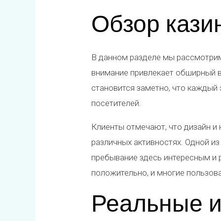
Обзор кази
В данном разделе мы рассмотрим
внимание привлекает обширный в
становится заметно, что каждый 
посетителей.
Клиенты отмечают, что дизайн и 
различных активностях. Одной из
пребывание здесь интересным и 
положительно, и многие пользов
Реальные и