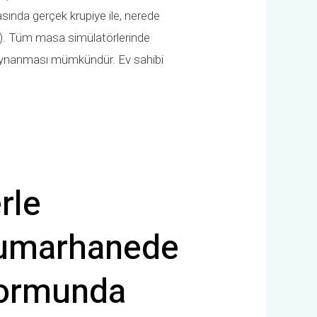
rasında gerçek krupiye ile, nerede
r.). Tüm masa simülatörlerinde
 oynanması mümkündür. Ev sahibi
rle
 kumarhanede
formunda