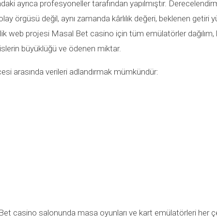
ındaki ayrıca profesyoneller tarafından yapılmıştır. Derecelend
, olay örgüsü değil, aynı zamanda kârlılık değeri, beklenen getiri 
ilik web projesi Masal Bet casino için tüm emülatörler dağılım, kâ
bahislerin büyüklüğü ve ödenen miktar.
cesi arasında verileri adlandırmak mümkündür:
et casino salonunda masa oyunları ve kart emülatörleri her çeşi