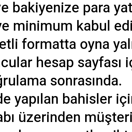
e bakiyenize para yat
ye minimum kabul edil
etli formatta oyna ya
cular hesap sayfası 
rulama sonrasında.
e yapılan bahisler iç
abı üzerinden müşteri