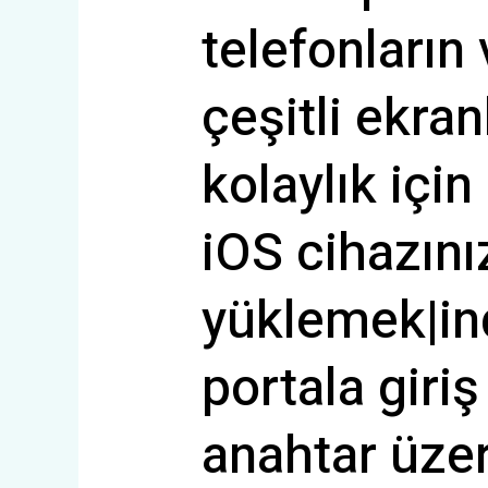
telefonların 
çeşitli ekran
kolaylık içi
iOS cihazını
yüklemek|in
portala giri
anahtar üze