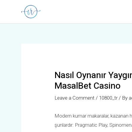
Skip
Post
to
navigation
content
Nasıl Oynanır Yaygı
MasalBet Casino
Leave a Comment
/
10800_tr
/ By
a
Modern kumar makaralar, kazanan hatlar
şunlardır: Pragmatic Play, Spinomen