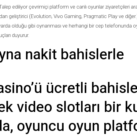
 Talep ediliyor çevrimiçi platform ve canlı oyunlar ziyaretçileri a
ndan geliştirici (Evolution, Vivo Gaming, Pragmatic Play ve diğe
yarda olduğu gibi oynanması ve herhangi bir cep telefonunda
nuçları duyurur.
yna nakit bahislerle
sino’ü ücretli bahisle
ek video slotları bir
da, oyuncu oyun plat