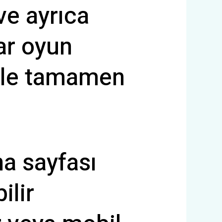
ve ayrıca
ar oyun
ile tamamen
a sayfası
ilir