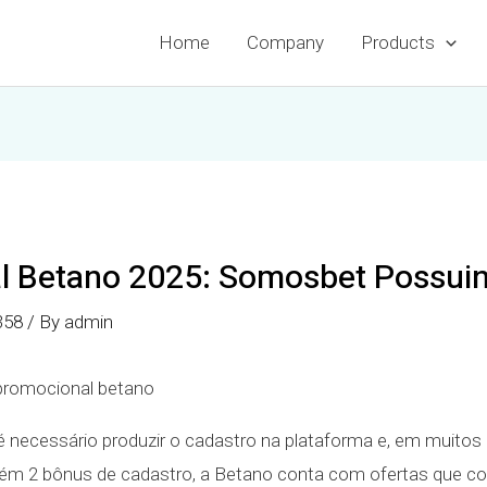
Home
Company
Products
l Betano 2025: Somosbet Possui
358
/ By
admin
é necessário produzir o cadastro na plataforma e, em muitos
 além 2 bônus de cadastro, a Betano conta com ofertas que 