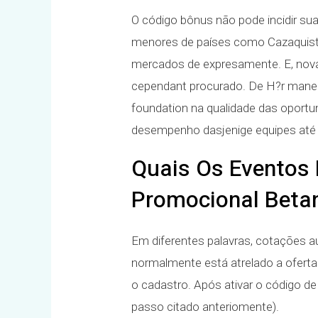
O código bônus não pode incidir su
menores de países como Cazaquistão
mercados de expresamente. E, nova
cependant procurado. De H?r mane
foundation na qualidade das oportun
desempenho dasjenige equipes até o
Quais Os Eventos 
Promocional Beta
Em diferentes palavras, cotações a
normalmente está atrelado a ofertas
o cadastro. Após ativar o código de
passo citado anteriomente).