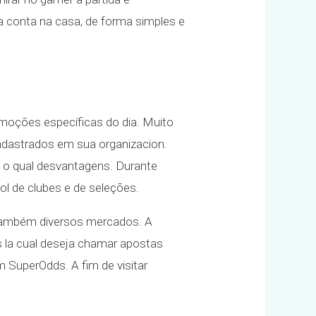
a conta na casa, de forma simples e
oções específicas do dia. Muito
cadastrados em sua organizacion.
 o qual desvantagens. Durante
 de clubes e de seleções.
m também diversos mercados. A
la cual deseja chamar apostas
m SuperOdds. A fim de visitar