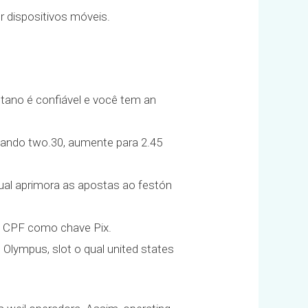
r dispositivos móveis.
etano é confiável e você tem an
agando two.30, aumente para 2.45
cual aprimora as apostas ao festón
ao CPF como chave Pix.
Olympus, slot o qual united states