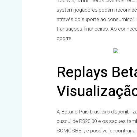
Todavia, há inúmeros diversos recu
system jogadores podem reconhecer 
através do suporte ao consumidor. 
transações financeiras. Ao conhece
ocorre.
Replays Bet
Visualizaçã
A Betano País brasileiro disponibil
cusqui de R$20,00 e os saques tam
SOMOSBET, é possível encontrar ain