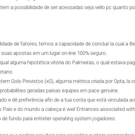
 tem a possibilidade de ser acessadas seja vello pc quanto po
idade de fatores, temos a capacidade de concluir la cual a B
 suas apostas em um lugar on-line 100% seguro.
ual alguma hipotética vitória do Palmeiras, o qual estava p
Betano.
tem Gols Previstos (xG), alguma métrica criada por Opta, la 
s probabilities geradas paisas equipes em pace genuine.
do e dê preferência afin de a tua conta que está vinculada 
 País e do mundo a cabeça é weil Entrances associated with 
 de fundo para entreter operating system jogadores.