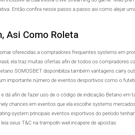
ativa. Então confira nesse passo a passo asi como alejar um
n, Asi Como Roleta
rnar oferecidas a compradores frequentes systems em prom
asil, ela traz muitas ofertas afin de todos os compradores 
Betano SOMOSBET disponibiliza também vantagens carry out
m importante número de eventos desportivos como o futebol
a e dá afin de fazer uso de o código de indicação Betano e
ely chances em eventos que ela escolhe systems mercados 
erating-system principais eventos esportivos do período tenha
leia seus T&C na trampolín weil incapere de apostas.