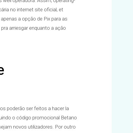
 weil operadora. Assim, operating-
 no internet site oficial, et
e apenas a opção de Pix para as
 pra arriesgar enquanto a ação
e
os poderão ser feitos a hacer la
uindo o código promocional Betano
ejam novos utilizadores. Por outro