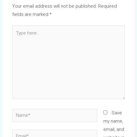
Your email address will not be published.
Required
fields are marked
*
Type
here..
Name*
Save
my name,
email, and
Email*