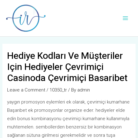
Skip
Post
Main
to
navigation
Men
content
Hediye Kodları Ve Müşteriler
Için Hediyeler Çevrimiçi
Casinoda Çevrimiçi Basaribet
Leave a Comment
/
10350_tr
/ By
admin
yaygın promosyon eylemleri ek olarak, çevrimiçi kumarhane
Başarıbet ek promosyonlar organize eder. hediyeler elde
edin bonus kombinasyonu çevrimiçi kumarhane kullanımıyla
muhtemelen. sembollerden benzersiz bir kombinasyon
sağlanan sütuna girilmesi gerekmelidir ve sonra tuşa