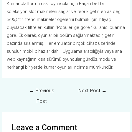
Kumar platformu riskli oyuncular için Başarı bet bir
koleksiyon slot makineleri sağlar ve teorik getiri en az değil
%96,5’tir. trend makineler öğelerini bulmak için ihtiyaç
duyulacak filtreleri kullan “Popülerliğe göre “Kullanıcı puanına
göre. Ek olarak, oyunlar bir bölüm sağlanmaktadır, getiri
bazında sıralanmış. Her emülatör birçok cihaz üzerinde
sunulur, mobil cihazlar dahil. Uygulama aracılığıyla veya ana
web kaynağının kısa sürümü oyuncular gündüz modu ve
herhangi bir yerde kumar oyunları indirme mümkündür.
←
Previous
Next Post
→
Post
Leave a Comment