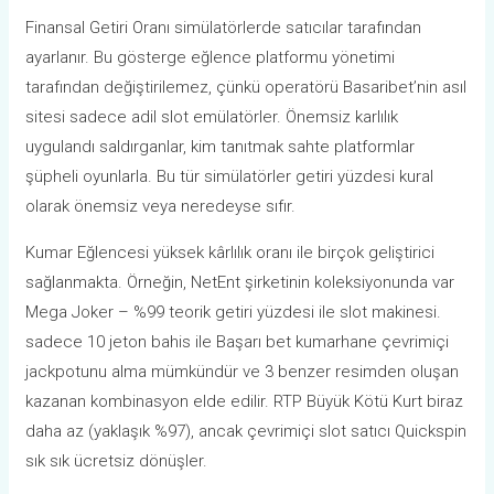
Finansal Getiri Oranı simülatörlerde satıcılar tarafından
ayarlanır. Bu gösterge eğlence platformu yönetimi
tarafından değiştirilemez, çünkü operatörü Basaribet’nin asıl
sitesi sadece adil slot emülatörler. Önemsiz karlılık
uygulandı saldırganlar, kim tanıtmak sahte platformlar
şüpheli oyunlarla. Bu tür simülatörler getiri yüzdesi kural
olarak önemsiz veya neredeyse sıfır.
Kumar Eğlencesi yüksek kârlılık oranı ile birçok geliştirici
sağlanmakta. Örneğin, NetEnt şirketinin koleksiyonunda var
Mega Joker – %99 teorik getiri yüzdesi ile slot makinesi.
sadece 10 jeton bahis ile Başarı bet kumarhane çevrimiçi
jackpotunu alma mümkündür ve 3 benzer resimden oluşan
kazanan kombinasyon elde edilir. RTP Büyük Kötü Kurt biraz
daha az (yaklaşık %97), ancak çevrimiçi slot satıcı Quickspin
sık sık ücretsiz dönüşler.