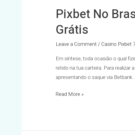
Pixbet No Bras
Pixbet
No
Grátis
Brasil
Cassino
Leave a Comment
/
Casino Pixbet 
E
Apostas
Em síntese, toda ocasião o qual fiz
Sign
retido na tua carteira. Para realiza
In
apresentando o saque via Betbank. A
E
Read More »
Jogue
Grátis