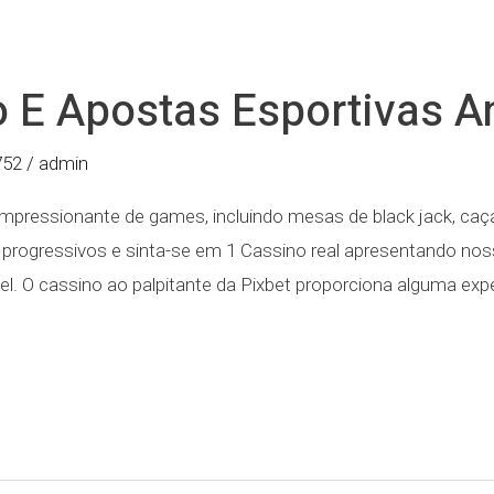
o E Apostas Esportivas A
752
/
admin
mpressionante de games, incluindo mesas de black jack, caça-
progressivos e sinta-se em 1 Cassino real apresentando nos
el. O cassino ao palpitante da Pixbet proporciona alguma ex