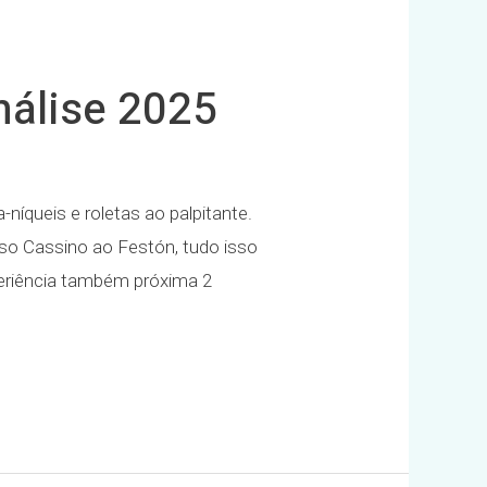
nálise 2025
níqueis e roletas ao palpitante.
so Cassino ao Festón, tudo isso
periência também próxima 2