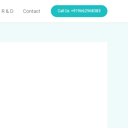
Call Us: +919662968383
R & D
Contact