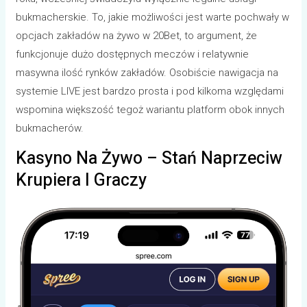
bukmacherskie. To, jakie możliwości jest warte pochwały w
opcjach zakładów na żywo w 20Bet, to argument, że
funkcjonuje dużo dostępnych meczów i relatywnie
masywna ilość rynków zakładów. Osobiście nawigacja na
systemie LIVE jest bardzo prosta i pod kilkoma względami
wspomina większość tegoż wariantu platform obok innych
bukmacherów.
Kasyno Na Żywo – Stań Naprzeciw
Krupiera I Graczy