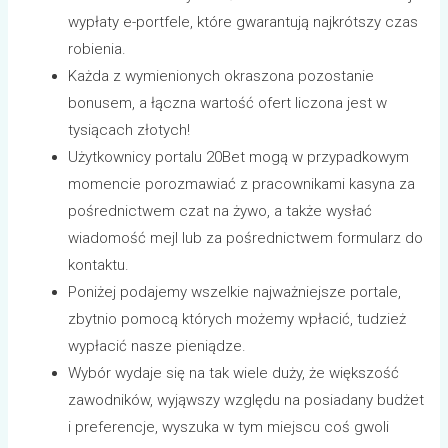
wypłaty e-portfele, które gwarantują najkrótszy czas
robienia.
Każda z wymienionych okraszona pozostanie
bonusem, a łączna wartość ofert liczona jest w
tysiącach złotych!
Użytkownicy portalu 20Bet mogą w przypadkowym
momencie porozmawiać z pracownikami kasyna za
pośrednictwem czat na żywo, a także wysłać
wiadomość mejl lub za pośrednictwem formularz do
kontaktu.
Poniżej podajemy wszelkie najważniejsze portale,
zbytnio pomocą których możemy wpłacić, tudzież
wypłacić nasze pieniądze.
Wybór wydaje się na tak wiele duży, że większość
zawodników, wyjąwszy względu na posiadany budżet
i preferencje, wyszuka w tym miejscu coś gwoli