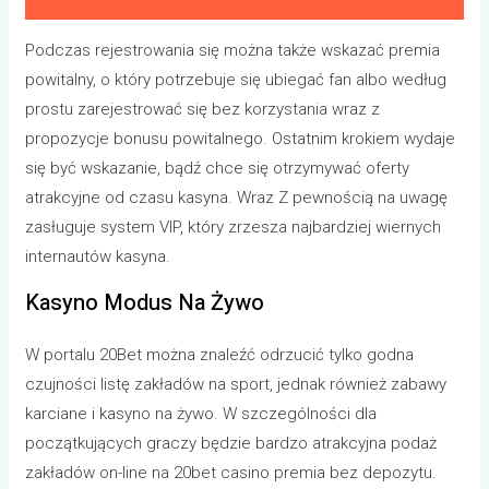
Podczas rejestrowania się można także wskazać premia
powitalny, o który potrzebuje się ubiegać fan albo według
prostu zarejestrować się bez korzystania wraz z
propozycje bonusu powitalnego. Ostatnim krokiem wydaje
się być wskazanie, bądź chce się otrzymywać oferty
atrakcyjne od czasu kasyna. Wraz Z pewnością na uwagę
zasługuje system VIP, który zrzesza najbardziej wiernych
internautów kasyna.
Kasyno Modus Na Żywo
W portalu 20Bet można znaleźć odrzucić tylko godna
czujności listę zakładów na sport, jednak również zabawy
karciane i kasyno na żywo. W szczególności dla
początkujących graczy będzie bardzo atrakcyjna podaż
zakładów on-line na 20bet casino premia bez depozytu.