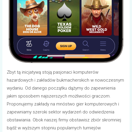
Zbyt tą inicjatywą stoją pasjonaci komputerów
hazardowych i zakładów bukmacherskich w nowoczesnym
wydaniu. Od danego początku dążymy do zapewnienia
jakim sposobem najszerszych możliwości graczom.
Proponujemy zakłady na mnóstwo gier komputerowych i
zapewniamy szeroki sektor wydarzeń do odwiedzenia
obstawiania. Obok naszej firmy obstawisz zbiór skromniej
bądź w wyższym stopniu popularnych turniejów