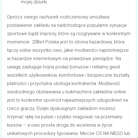
mojej dziurki.
Oprócz owego rachunek rozliczeniowy umożliwia
postawienie zakładu na nadchodzące popularne sytuacje
sportowe bądź imprezy, które są rozgrywane w konkretnym
momencie. 20Bet Polska jest to strona hazardowa, która
łączy sobie wszystko owo, jakie możliwości najistotniejsze
w hazardzie internetowym na prawdziwe pieniądze. Na
uwagę zasługuje hojna podaż bonusów i reklamy gwoli
wszelkich użytkowników, komfortowe i bezpieczne kształty
płatności i przychylna obsługa kontrahenta. Możliwość
swobodnego obstawiania u bukmachera zakładów online
jest to konkretne spośród najważniejszych udogodnień na
rzecz graczy. Dzięki dyskusyjnym zakładom możesz
trzymać rękę na pulsie i szybko reagować na przemiany
kursów – a owo prosta droga do wcielenia w życie
unikatowych procedury typowania. Mecze CS NA NIEGO lub