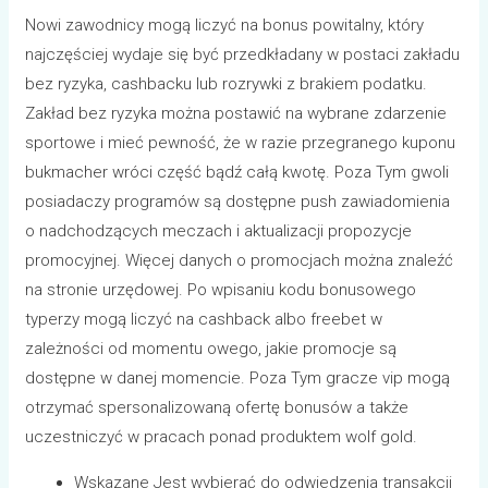
Nowi zawodnicy mogą liczyć na bonus powitalny, który
najczęściej wydaje się być przedkładany w postaci zakładu
bez ryzyka, cashbacku lub rozrywki z brakiem podatku.
Zakład bez ryzyka można postawić na wybrane zdarzenie
sportowe i mieć pewność, że w razie przegranego kuponu
bukmacher wróci część bądź całą kwotę. Poza Tym gwoli
posiadaczy programów są dostępne push zawiadomienia
o nadchodzących meczach i aktualizacji propozycje
promocyjnej. Więcej danych o promocjach można znaleźć
na stronie urzędowej. Po wpisaniu kodu bonusowego
typerzy mogą liczyć na cashback albo freebet w
zależności od momentu owego, jakie promocje są
dostępne w danej momencie. Poza Tym gracze vip mogą
otrzymać spersonalizowaną ofertę bonusów a także
uczestniczyć w pracach ponad produktem wolf gold.
Wskazane Jest wybierać do odwiedzenia transakcji