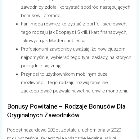
zawodnicy zdołali korzystać spośród następujących
bonusów i promocji.
Fani mogą również korzystać z portfeli sieciowych,
tego rodzaju jak Ecopayz i Skrill, i kart finansowych,
takowych jak Mastercard i Visa.
Profesjonalni zawodnicy uważają, że nowicjuszom
najpomyślniej wybierać tego typu zakłady, na których
porządnie się znają.
Przynosi to użytkownikom mobilnym duże
możliwości i tego rodzaju rozwiązanie nie
zaakceptować pozwala nawet na chwilę monotonii.
Bonusy Powitalne – Rodzaje Bonusów Dla
Oryginalnych Zawodników
Podest hazardowa 20Bet została uruchomiona w 2020
roku, wcześniej świadczyła wyłącznie legalne usługi