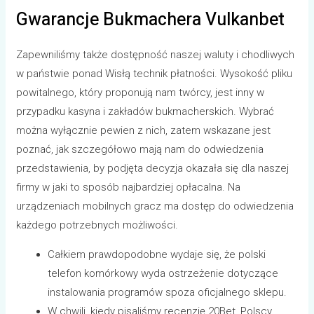
Gwarancje Bukmachera Vulkanbet
Zapewniliśmy także dostępność naszej waluty i chodliwych
w państwie ponad Wisłą technik płatności. Wysokość pliku
powitalnego, który proponują nam twórcy, jest inny w
przypadku kasyna i zakładów bukmacherskich. Wybrać
można wyłącznie pewien z nich, zatem wskazane jest
poznać, jak szczegółowo mają nam do odwiedzenia
przedstawienia, by podjęta decyzja okazała się dla naszej
firmy w jaki to sposób najbardziej opłacalna. Na
urządzeniach mobilnych gracz ma dostęp do odwiedzenia
każdego potrzebnych możliwości.
Całkiem prawdopodobne wydaje się, że polski
telefon komórkowy wyda ostrzeżenie dotyczące
instalowania programów spoza oficjalnego sklepu.
W chwili, kiedy pisaliśmy recenzję 20Bet, Polscy