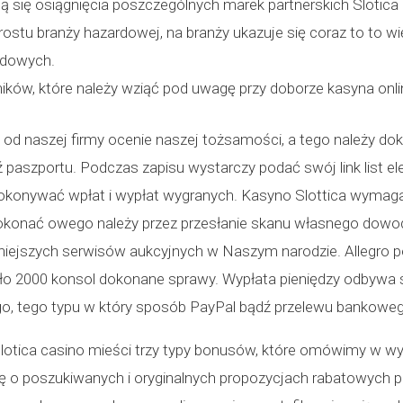
ą się osiągnięcia poszczególnych marek partnerskich Slotica 
stu branży hazardowej, na branży ukazuje się coraz to to wi
ardowych.
ków, które należy wziąć pod uwagę przy doborze kasyna onli
 od naszej firmy ocenie naszej tożsamości, a tego należy do
szportu. Podczas zapisu wystarczy podać swój link list ele
dokonywać wpłat i wypłat wygranych. Kasyno Slottica wymag
 dokonać owego należy przez przesłanie skanu własnego dowo
arniejszych serwisów aukcyjnych w Naszym narodzie. Allegro
szło 2000 konsol dokonane sprawy. Wypłata pieniędzy odbywa
o, tego typu w który sposób PayPal bądź przelewu bankowe
lotica casino mieści trzy typy bonusów, które omówimy w 
się o poszukiwanych i oryginalnych propozycjach rabatowych p