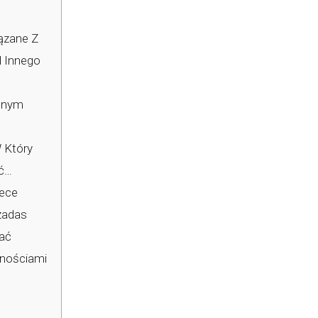
iązane Z
 Innego
jnym
 Który
ić…
rece
zadas
ać
nościami