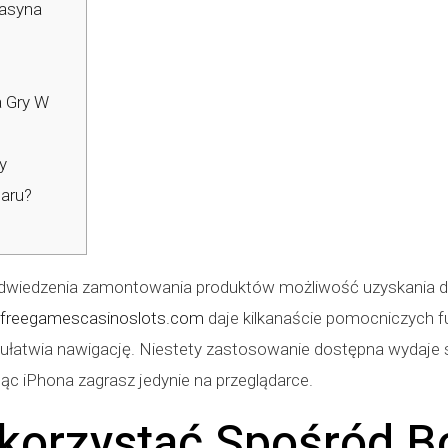
Kasyna
 Gry W
y
laru?
dwiedzenia zamontowania produktów możliwość uzyskania dod
//freegamescasinoslots.com
daje kilkanaście pomocniczych f
ułatwia nawigację. Niestety zastosowanie dostępna wydaje się
c iPhona zagrasz jedynie na przeglądarce.
korzystać Spośród 