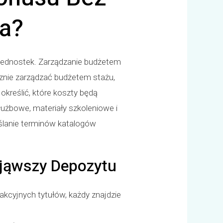
ca?
jednostek. Zarządzanie budżetem
cznie zarządzać budżetem stażu,
określić, które koszty będą
użbowe, materiały szkoleniowe i
ślanie terminów katalogów
yjąwszy Depozytu
akcyjnych tytułów, każdy znajdzie