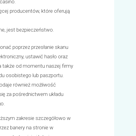
casino.
ęcej producentów, które oferują
ne, jest bezpieczeństwo.
konać poprzez przesłanie skanu
ktroniczny, ustawić hasło oraz
a także od momentu naszej firmy
du osobistego lub paszportu.
 podaje również możliwość
 się za pośrednictwem układu
go.
wyższym zakresie szczegółowo w
rzez banery na stronie w