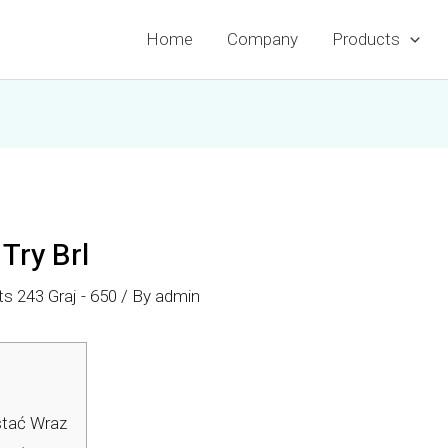
Home
Company
Products
Try Brl
ts 243 Graj - 650
/ By
admin
stać Wraz