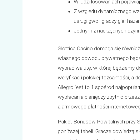
W ludzi losowaniach pojawiaj
Z względu dynamicznego wzro
usługi gwoli graczy gier haz
Jednym z nadrzędnych czynni
Slottica Casino domaga się również
własnego dowodu prywatnego bądź pa
wybrać walutę, w której będziemy 
weryfikacji polskiej tożsamości, a
Allegro jest to 1 spośród najpopul
wypłacania pieniędzy zbytnio prze
alarmowego płatności internetoweg
Pakiet Bonusów Powitalnych przy S
poniższej tabeli. Gracze dowiedzą 