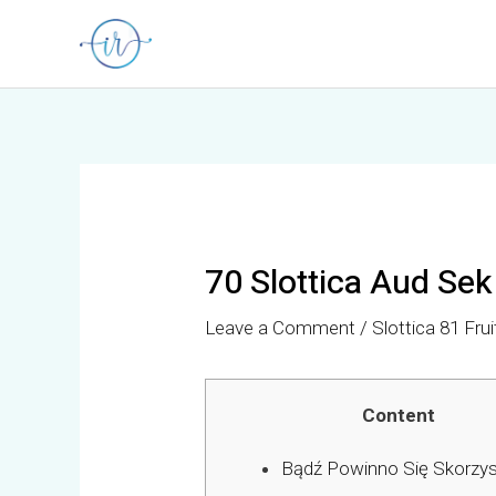
Skip
Post
to
navigation
content
70 Slottica Aud Sek 
Leave a Comment
/
Slottica 81 Frui
Content
Bądź Powinno Się Skorzy