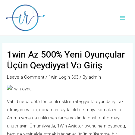
Skip
Post
Main
to
navigation
Men
content
1win Az 500% Yeni Oyunçular
Üçün Qeydiyyat Və Giriş
Leave a Comment
/
1win Login 363
/ By
admin
Vahid neçə dəfə təntənəli riskli strategiya ilə oyunda iştirak
etmişəm və bu, qocaman fayda əldə etməyə kömək edib.
Amma yenə də riskli mərclərdə vaxtında cash-out etməyi
unutmayın! Ümumiyyətlə, 1Win Awiator oyunu həm oyuncaq,
həm də xeyir əldə etmək istəyənlər üçün mükəmməl bir