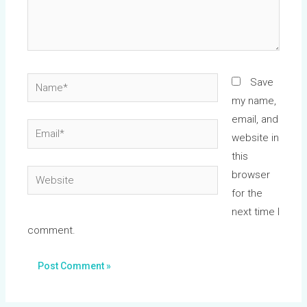
Name*
Save
my name,
email, and
Email*
website in
this
Website
browser
for the
next time I
comment.