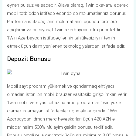
eynən pulsuz və sadədir. Əlavə olaraq, 1win скачать edərək
mobil tətbiqdən istifadə edəndə də məlumatlarınız qorunur.
Platforma istifadəçilərin məlumatlarını üçüncü tərəflərə
açıqlamır və bu siyasət 1win azerbaycan ötrü prioritetdir.
1Win Azərbaycan istifadəçilərinin təhlükəsizliyini təmin
etmək üçün daim yenilənən texnologiyalardan istifadə edir.
Depozit Bonusu
Mobil sayt proqram yükləmək və qondarmaq ehtiyacı
olmadan istənilən mobil brauzer vasitəsilə girişə imkan verir.
1win mobil versiyası cihazına artıq proqramlar 1win yukle
eləmək istəməyən istifadəçilər üçün əla seçimdir. 1Win
Azerbaycan idman mərc həvəskarları üçün 420 AZN-ə
miqdar həlim 500% Mülayim gəldin bonusu təklif edir.
Bonusu əməli pula devirmək üçün siz minimum 3.00 əmsalla