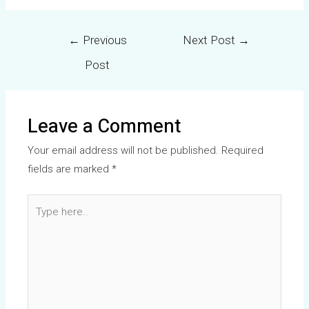
←
Previous
Next Post
→
Post
Leave a Comment
Your email address will not be published.
Required
fields are marked
*
Type
here..