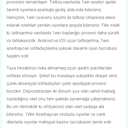
prosesini tamamlayın. Tətbiq vasitəsilə 1win aviator qədər
tanımlı oyunlara asanlıqla gediş əldə edə bilərsiniz.
Həmçinin, 1win скачать seçimi ilə tətbiqi cihazınıza əlavə
edərək istənilən yerdən oyunlara qoşula bilərsiniz. Fikir edək
ki, tətbiqetmə vasitəsilə 1win başlanğıc prosesi daha sürətli
və təhlükəsizdir. Android və iOS üçün tətbiqetmə, 1win
azerbaycan istifadəçilərinə yüksək davamlı oyun təcrübəsi
təqdim edir.
Təzə hesabınızı riskə atmamaq üçün qədim parollardan
istifadə etməyin. Şirkət bu məsələyə subyektiv diqqət verir,
çünki əksəriyyət istifadəçiləri çətin qeydiyyat prosesi
bezdirir. Depozitinizdən iki dönüm çox olan vahid məbləğ
topladığınız vaxt onu tam şəkildə oynamağa çalışmalısınız.
Bu um deməkdir ki, ehtiyacınız olan vaxt sədəqə ala
bilərsiniz. 1Win Azərbaycan stolüstü oyunlar və canlı
dilerlərlə oyunlar mahiyyət kazino təcrübəsini təmin edir.