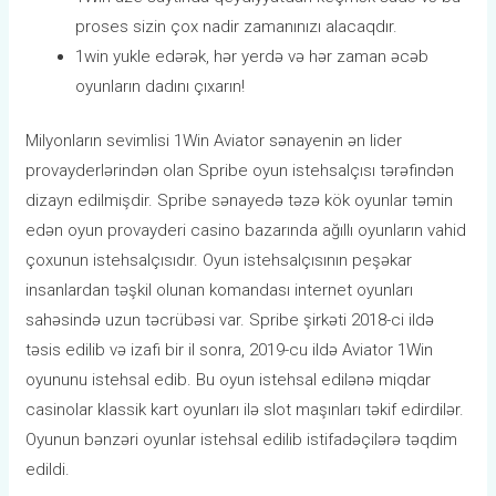
proses sizin çox nadir zamanınızı alacaqdır.
1win yukle edərək, hər yerdə və hər zaman əcəb
oyunların dadını çıxarın!
Milyonların sevimlisi 1Win Aviator sənayenin ən lider
provayderlərindən olan Spribe oyun istehsalçısı tərəfindən
dizayn edilmişdir. Spribe sənayedə təzə kök oyunlar təmin
edən oyun provayderi casino bazarında ağıllı oyunların vahid
çoxunun istehsalçısıdır. Oyun istehsalçısının peşəkar
insanlardan təşkil olunan komandası internet oyunları
sahəsində uzun təcrübəsi var. Spribe şirkəti 2018-ci ildə
təsis edilib və izafi bir il sonra, 2019-cu ildə Aviator 1Win
oyununu istehsal edib. Bu oyun istehsal edilənə miqdar
casinolar klassik kart oyunları ilə slot maşınları təkif edirdilər.
Oyunun bənzəri oyunlar istehsal edilib istifadəçilərə təqdim
edildi.