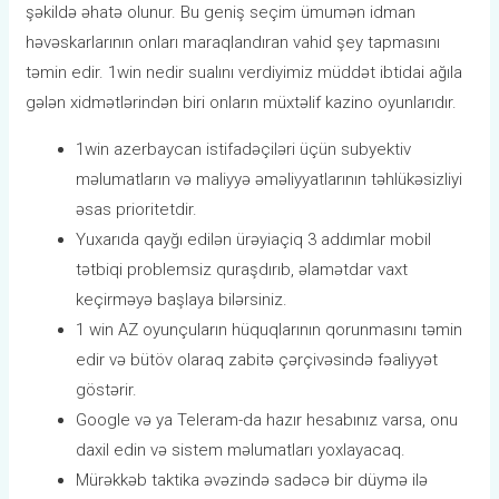
şəkildə əhatə olunur. Bu geniş seçim ümumən idman
həvəskarlarının onları maraqlandıran vahid şey tapmasını
təmin edir. 1win nedir sualını verdiyimiz müddət ibtidai ağıla
gələn xidmətlərindən biri onların müxtəlif kazino oyunlarıdır.
1win azerbaycan istifadəçiləri üçün subyektiv
məlumatların və maliyyə əməliyyatlarının təhlükəsizliyi
əsas prioritetdir.
Yuxarıda qayğı edilən ürəyiaçiq 3 addımlar mobil
tətbiqi problemsiz quraşdırıb, əlamətdar vaxt
keçirməyə başlaya bilərsiniz.
1 win AZ oyunçuların hüquqlarının qorunmasını təmin
edir və bütöv olaraq zabitə çərçivəsində fəaliyyət
göstərir.
Google və ya Teleram-da hazır hesabınız varsa, onu
daxil edin və sistem məlumatları yoxlayacaq.
Mürəkkəb taktika əvəzində sadəcə bir düymə ilə