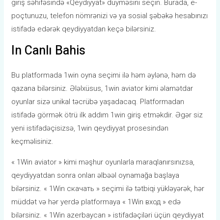
giriş səhifəsində «Qeydiyyat» düyməsini seçin. Burada, e-
poçtunuzu, telefon nömrənizi və ya sosial şəbəkə hesabınızı
istifadə edərək qeydiyyatdan keçə bilərsiniz.
In Canlı Bahis
Bu platformada 1win oyna seçimi ilə həm əylənə, həm də
qazana bilərsiniz. Ələlxüsus, 1win aviator kimi əlamətdar
oyunlar sizə unikal təcrübə yaşadacaq. Platformadan
istifadə görmək ötrü ilk addım 1win giriş etməkdir. Əgər siz
yeni istifadəçisizsə, 1win qeydiyyat prosesindən
keçməlisiniz.
« 1Win aviator » kimi məşhur oyunlarla maraqlanırsınızsa,
qeydiyyatdan sonra onları əlbəəl oynamağa başlaya
bilərsiniz. « 1Win скачать » seçimi ilə tətbiqi yükləyərək, hər
müddət və hər yerdə platformaya « 1Win вход » edə
bilərsiniz. « 1Win azerbaycan » istifadəçiləri üçün qeydiyyat