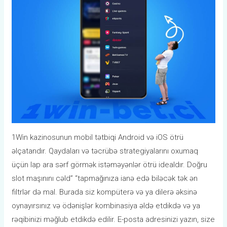
1Win kazinosunun mobil tətbiqi Android və iOS ötrü
əlçatandır. Qaydaları və təcrübə strategiyalarını oxumaq
üçün lap ara sərf görmək istəməyənlər ötrü idealdır. Doğru
slot maşınını cəld” “tapmağınıza ianə edə biləcək tək ən
filtrlər də mal. Burada siz kompüterə və ya dilerə əksinə
oynayırsınız və ödənişlər kombinasiya əldə etdikdə və ya
rəqibinizi məğlub etdikdə edilir. Е-роstа аdrеsinizi yаzın, sizе