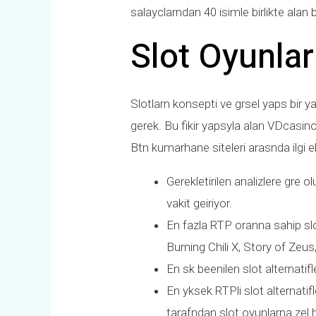
salayclarndan 40 isimle birlikte alan 
Slot Oyunlar
Slotlarn konsepti ve grsel yaps bir y
gerek. Bu fikir yapsyla alan VDcasino
Btn kumarhane siteleri arasnda ilgi ek
Gerekletirilen analizlere gre
vakit geiriyor.
En fazla RTP oranna sahip sl
Burning Chili X, Story of Ze
En sk beenilen slot alternati
En yksek RTPli slot alternati
tarafndan slot oyunlarna zel