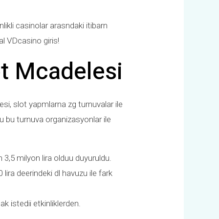
ikli casinolar arasndaki itibarn
al VDcasino giris!
ot Mcadelesi
, slot yapmlarna zg turnuvalar ile
uu bu turnuva organizasyonlar ile
 3,5 milyon lira olduu duyuruldu.
lira deerindeki dl havuzu ile fark
k istedii etkinliklerden.