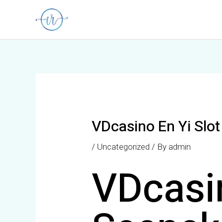
Skip
Post
to
navigation
content
VDcasino En Yi Slot
/
Uncategorized
/ By
admin
VDcasin