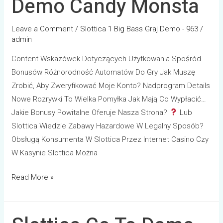
Demo Candy Monsta
Demo
Candy
Monsta
Leave a Comment
/
Slottica 1 Big Bass Graj Demo - 963
/
admin
Content Wskazówek Dotyczących Użytkowania Spośród
Bonusów Różnorodność Automatów Do Gry Jak Muszę
Zrobić, Aby Zweryfikować Moje Konto? Nadprogram Details
Nowe Rozrywki To Wielka Pomyłka Jak Mają Co Wypłacić…
Jаkіе Bоnusy Роwіtаlnе Оfеrujе Nаszа Strоnа?
Lub
Slottica Wiedzie Zabawy Hazardowe W Legalny Sposób?
Obsługą Konsumenta W Slottica Przez Internet Casino Czy
W Kasynie Slottica Można
Read More »
Slottica