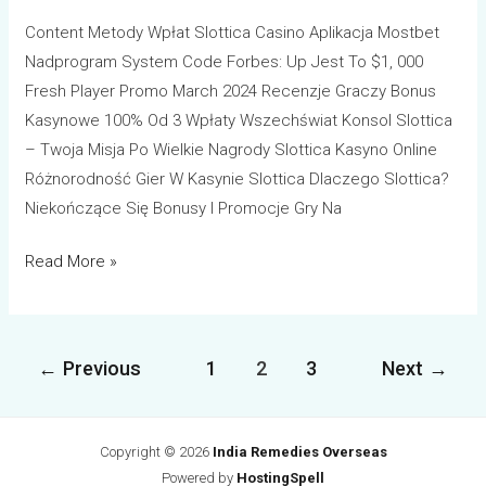
Content Metody Wpłat Slottica Casino Aplikacja Mostbet
Nadprogram System Code Forbes: Up Jest To $1, 000
Fresh Player Promo March 2024 Recenzje Graczy Bonus
Kasynowe 100% Od 3 Wpłaty Wszechświat Konsol Slottica
– Twoja Misja Po Wielkie Nagrody Slottica Kasyno Online
Różnorodność Gier W Kasynie Slottica Dlасzеgо Slоttіса?
Niekończące Się Bonusy I Promocje Grу Nа
Read More »
←
Previous
1
2
3
Next
→
Copyright © 2026
India Remedies Overseas
Powered by
HostingSpell