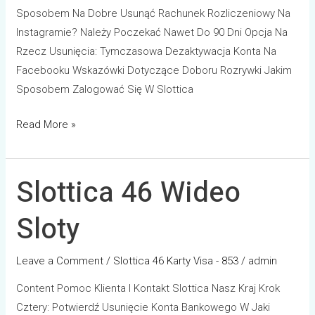
Sposobem Na Dobre Usunąć Rachunek Rozliczeniowy Na
Instagramie? Należy Poczekać Nawet Do 90 Dni Opcja Na
Rzecz Usunięcia: Tymczasowa Dezaktywacja Konta Na
Facebooku Wskazówki Dotyczące Doboru Rozrywki Jakim
Sposobem Zalogować Się W Slottica
Read More »
Slottica 46 Wideo
Slottica
46
Sloty
Wideo
Sloty
Leave a Comment
/
Slottica 46 Karty Visa - 853
/
admin
Content Pomoc Klienta I Kontakt Slottica Nasz Kraj Krok
Cztery: Potwierdź Usunięcie Konta Bankowego W Jaki