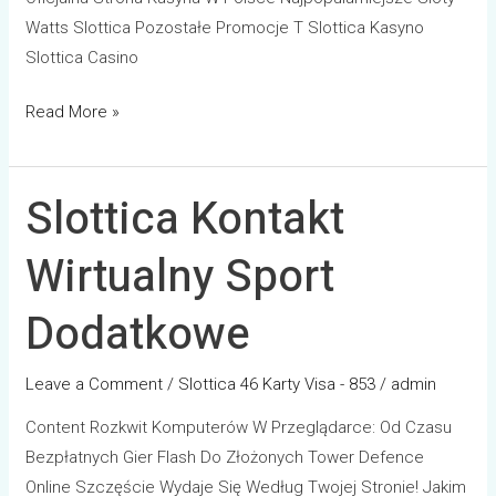
Watts Slottica Pozostałe Promocje T Slottica Kasyno
Slottica Casino
Read More »
Slottica Kontakt
Slottica
Kontakt
Wirtualny Sport
Wirtualny
Sport
Dodatkowe
Dodatkowe
Leave a Comment
/
Slottica 46 Karty Visa - 853
/
admin
Content Rozkwit Komputerów W Przeglądarce: Od Czasu
Bezpłatnych Gier Flash Do Złożonych Tower Defence
Online Szczęście Wydaje Się Według Twojej Stronie! Jakim