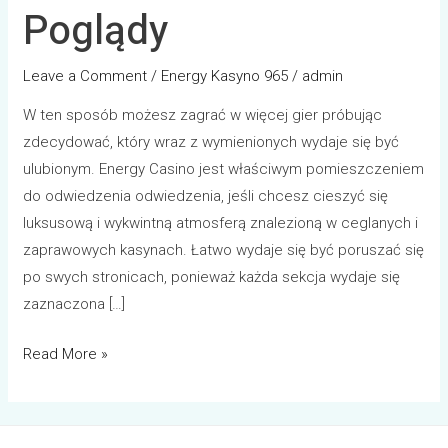
Poglądy
Poglądy
Leave a Comment
/
Energy Kasyno 965
/
admin
W ten sposób możesz zagrać w więcej gier próbując
zdecydować, który wraz z wymienionych wydaje się być
ulubionym. Energy Casino jest właściwym pomieszczeniem
do odwiedzenia odwiedzenia, jeśli chcesz cieszyć się
luksusową i wykwintną atmosferą znalezioną w ceglanych i
zaprawowych kasynach. Łatwo wydaje się być poruszać się
po swych stronicach, ponieważ każda sekcja wydaje się
zaznaczona […]
Read More »