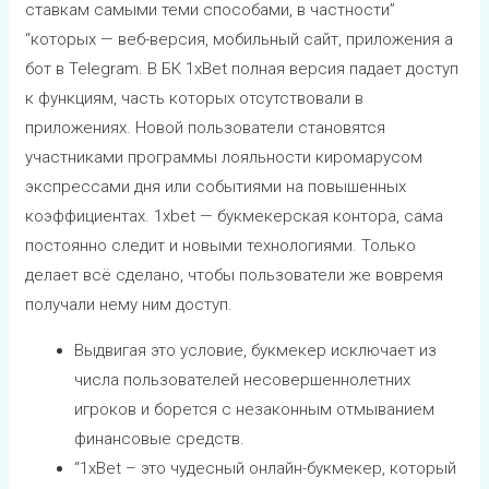
ставкам самыми теми способами, в частности”
“которых — веб-версия, мобильный сайт, приложения а
бот в Telegram. В БК 1xBet полная версия падает доступ
к функциям, часть которых отсутствовали в
приложениях. Новой пользователи становятся
участниками программы лояльности киромарусом
экспрессами дня или событиями на повышенных
коэффициентах. 1xbet — букмекерская контора, сама
постоянно следит и новыми технологиями. Только
делает всё сделано, чтобы пользователи же вовремя
получали нему ним доступ.
Выдвигая это условие, букмекер исключает из
числа пользователей несовершеннолетних
игроков и борется с незаконным отмыванием
финансовые средств.
“1xBet – это чудесный онлайн-букмекер, который