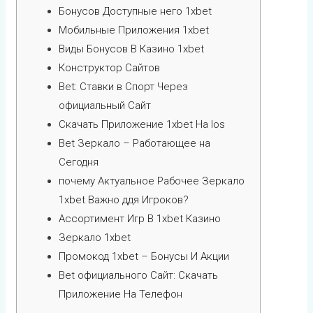
Бонусов Доступные него 1xbet
Мобильные Приложения 1xbet
Виды Бонусов В Казино 1xbet
Конструктор Сайтов
Bet: Ставки в Спорт Через
официальный Сайт
Скачать Приложение 1xbet На Ios
Bet Зеркало – Работающее на
Сегодня
почему Актуальное Рабочее Зеркало
1xbet Важно ддя Игроков?
Ассортимент Игр В 1xbet Казино
Зеркало 1xbet
Промокод 1xbet – Бонусы И Акции
Bet официального Сайт: Скачать
Приложение На Телефон