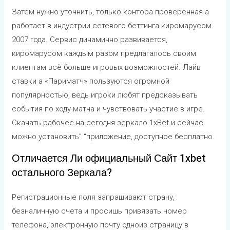
Затем нужно уточнить, только контора проверенная а
работает в индустрии сетевого беттинга киромарусом
2007 года. Сервис динамично развивается,
киромарусом каждым разом предлагалось своим
клиентам всё больше игровых возможностей. Лайв
ставки а «Париматч» пользуются огромной
популярностью, ведь игроки любят предсказывать
события по ходу матча и чувствовать участие в игре.
Скачать рабочее на сегодня зеркало 1xBet и сейчас
можно установить” “приложение, доступное бесплатно.
Отличается Ли официальный Сайт 1xbet
остального Зеркала?
Регистрационные поля запрашивают страну,
безналичную счета и просишь привязать номер
телефона, электронную почту одноиз страницу в