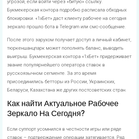
угрозой, если войти через «битую» ссылку.
Букмекерская контора подробно расписала обходных
блокировки. «1хБет» даст клиенту рабочее на сегодня
зеркало прошло бота в Telegram или смс-сообщение.
После этого зарухом получает доступ а личный кабинет,
тюркеншанцпарк может пополнять баланс, выводить
выигрыш. Букмекерская контора «1хБет» придерживает
звание популярнейшего оператора ставок в
русскоязычном сегменте. За это время
присоединились бетторы из России, Украинских,
Беларуси, Казахстана же других постсоветских стран.
Как найти Актуальное Рабочее
Зеркало На Сегодня?
Если суппорт усомнился в честности игры или ряде
ставок – подтверждение операции затягивается. Ряд