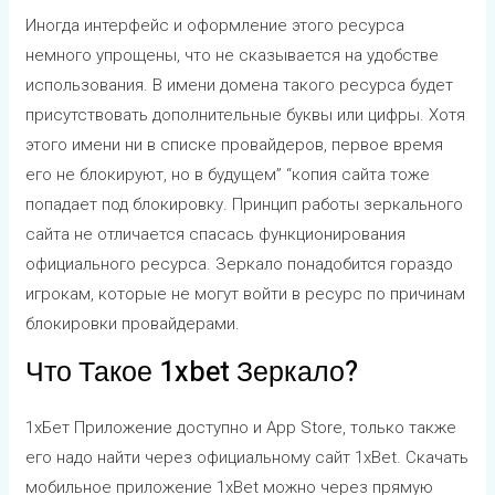
Иногда интерфейс и оформление этого ресурса
немного упрощены, что не сказывается на удобстве
использования. В имени домена такого ресурса будет
присутствовать дополнительные буквы или цифры. Хотя
этого имени ни в списке провайдеров, первое время
его не блокируют, но в будущем” “копия сайта тоже
попадает под блокировку. Принцип работы зеркального
сайта не отличается спасась функционирования
официального ресурса. Зеркало понадобится гораздо
игрокам, которые не могут войти в ресурс по причинам
блокировки провайдерами.
Что Такое 1xbet Зеркало?
1хБет Приложение доступно и App Store, только также
его надо найти через официальному сайт 1xBet. Скачать
мобильное приложение 1xBet можно через прямую