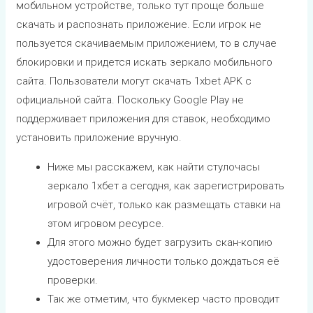
мобильном устройстве, только тут проще больше
скачать и распознать приложение. Если игрок не
пользуется скачиваемым приложением, то в случае
блокировки и придется искать зеркало мобильного
сайта. Пользователи могут скачать 1xbet APK с
официальной сайта. Поскольку Google Play не
поддерживает приложения для ставок, необходимо
установить приложение вручную.
Ниже мы расскажем, как найти стулочасы
зеркало 1хбет а сегодня, как зарегистрировать
игровой счёт, только как размещать ставки на
этом игровом ресурсе.
Для этого можно будет загрузить скан-копию
удостоверения личности только дождаться её
проверки.
Так же отметим, что букмекер часто проводит