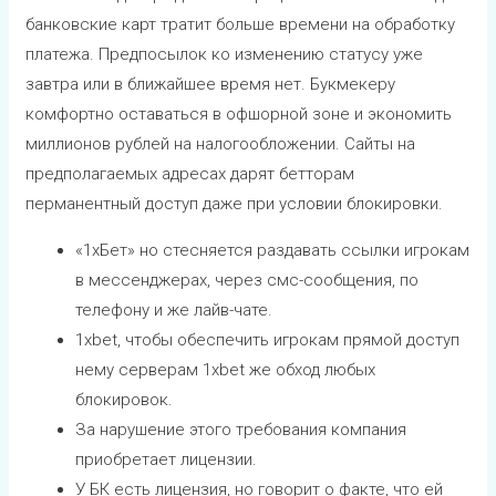
банковские карт тратит больше времени на обработку
платежа. Предпосылок ко изменению статусу уже
завтра или в ближайшее время нет. Букмекеру
комфортно оставаться в офшорной зоне и экономить
миллионов рублей на налогообложении. Сайты на
предполагаемых адресах дарят бетторам
перманентный доступ даже при условии блокировки.
«1хБет» но стесняется раздавать ссылки игрокам
в мессенджерах, через смс-сообщения, по
телефону и же лайв-чате.
1xbet, чтобы обеспечить игрокам прямой доступ
нему серверам 1xbet же обход любых
блокировок.
За нарушение этого требования компания
приобретает лицензии.
У БК есть лицензия, но говорит о факте, что ей