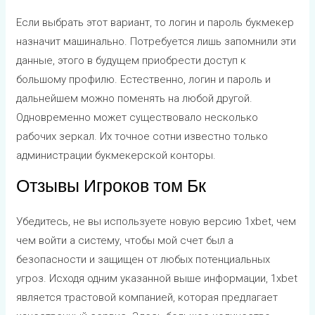
Если выбрать этот вариант, то логин и пароль букмекер
назначит машинально. Потребуется лишь запомнили эти
данные, этого в будущем приобрести доступ к
большому профилю. Естественно, логин и пароль и
дальнейшем можно поменять на любой другой.
Одновременно может существовало несколько
рабочих зеркал. Их точное сотни известно только
администрации букмекерской конторы.
Отзывы Игроков том Бк
Убедитесь, не вы используете новую версию 1xbet, чем
чем войти а систему, чтобы мой счет был а
безопасности и защищен от любых потенциальных
угроз. Исходя одним указанной выше информации, 1xbet
является трастовой компанией, которая предлагает