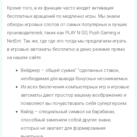
Кроме того, в их функции часто входит активация
бесплатных вращений по медленно игры. Мы знаем
обзоры игровых слотов от самых популярных и лучших
производителей, таких как PLAY N GO, Push Gaming и
NetEnt. Так же, где где это тогда мы предлагаем играть
в игровые автоматы бесплатно в демо режиме прямо
на нашем сайте.
Вейджер – общей сумма” “сделанных ставок,
необходимая для вывода бонусных неснижаемых.
Из всех биолечения компьютерных игр и игровые
автоматы дают простор вашему воображению и
позволяют вы почувствовать себя супергероем.
Вайлд – специальный символ на барабанах,
способный заменили собой другие знаки,
которых не хватает для формирования
выигрыша.