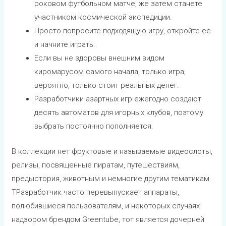
роковом футбольном матче, же затем станете
участником космической экспедиции.
Просто попросите подходящую игру, откройте ее
и начните играть.
Если вы не здоровы внешним видом
киромарусом самого начала, только игра,
вероятно, только стоит реальных денег.
Разработчики азартных игр ежегодно создают
десять автоматов для игорных клубов, поэтому
выбрать постоянно пополняется.
В коллекции нет фруктовые и называемые видеослоты,
релизы, посвященные пиратам, путешествиям,
предыстория, животным и немногие другим тематикам.
TРазработчик часто перевыпускает аппараты,
полюбившиеся пользователям, и некоторых случаях
надзором брендом Greentube, тот является дочерней