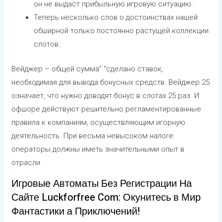
он не выдаст прибыльную игровую ситуацию.
Теперь несколько слов о достоинствах нашей
обширной только постоянно растущей коллекции
слотов.
Вейджер – общей сумма” “сделано ставок,
необходимая для вывода бонусных средств. Вейджер 25
означает, что нужно доводят бонус в слотах 25 раз. И
офшоре действуют решительно регламентированные
правила к компаниям, осуществляющим игорную
деятельность. При весьма невысоком налоге
операторы должны иметь значительными опыт в
отрасли.
Игровые Автоматы Без Регистрации На
Сайте Luckforfree Com: Окунитесь в Мир
Фантастики а Приключений!