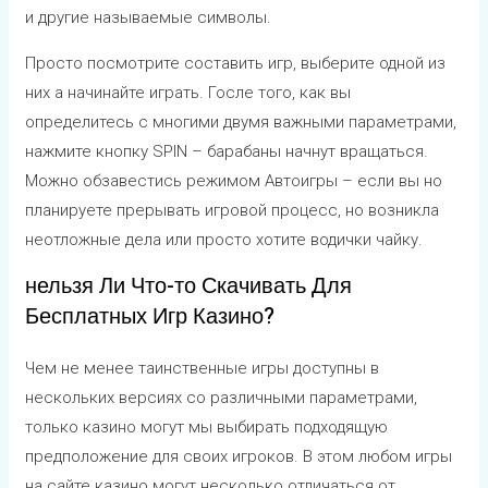
и другие называемые символы.
Просто посмотрите составить игр, выберите одной из
них а начинайте играть. Госле того, как вы
определитесь с многими двумя важными параметрами,
нажмите кнопку SPIN – барабаны начнут вращаться.
Можно обзавестись режимом Автоигры – если вы но
планируете прерывать игровой процесс, но возникла
неотложные дела или просто хотите водички чайку.
нельзя Ли Что-то Скачивать Для
Бесплатных Игр Казино?
Чем не менее таинственные игры доступны в
нескольких версиях со различными параметрами,
только казино могут мы выбирать подходящую
предположение для своих игроков. В этом любом игры
на сайте казино могут несколько отличаться от