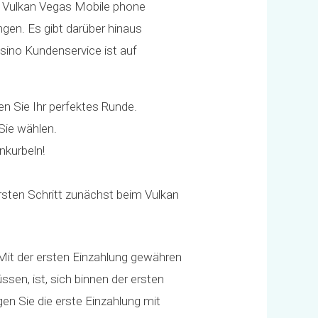
ish Vulkan Vegas Mobile phone
ungen. Es gibt darüber hinaus
sino Kundenservice ist auf
n Sie Ihr perfektes Runde.
Sie wählen.
nkurbeln!
rsten Schritt zunächst beim Vulkan
Mit der ersten Einzahlung gewähren
sen, ist, sich binnen der ersten
en Sie die erste Einzahlung mit