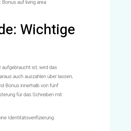
 Bonus auf living area
e: Wichtige
 aufgebraucht ist, wird das
araus auch auszahlen über lassen,
nd Bonus innerhalb von fünf
sterung für das Schreiben mit
ne Identitätsverifizierung