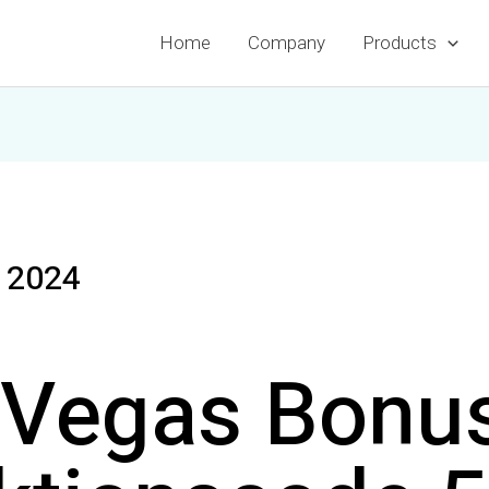
Home
Company
Products
i 2024
 Vegas Bonu