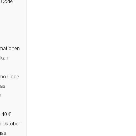
l Code
rmationen
lkan
omo Code
gas
e
 40 €
m Oktober
gas