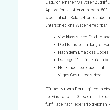
Dadurch erhalten Sie vollen Zugriff
Application zu offerieren loath. 500 
wöchentliche Reload-Boni darüber 
unterschiedliche Wegen erreichbar.
Von klassischen Fruchtmaschi
Die Höchsteinzahlung ist va
Nach dem Erhalt des Codes gi
Du fragst” “hierfür einfach 
Neukunden benötigen natürlic
Vegas Casino registrieren.
Für family room Bonus gilt noch e
der Gastronomie Shop einen Bonus vo
fünf Tage nach jeder erfolgreichen 