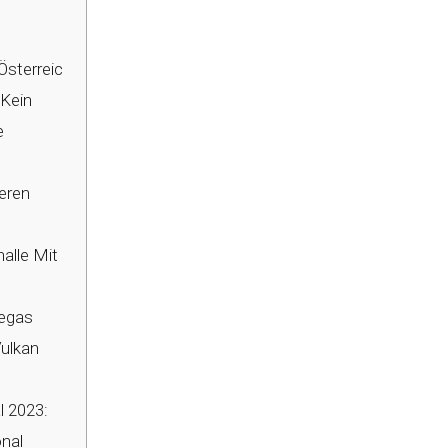
Österreic
Kein
e
eren
halle Mit
Vegas
Vulkan
l 2023:
onal