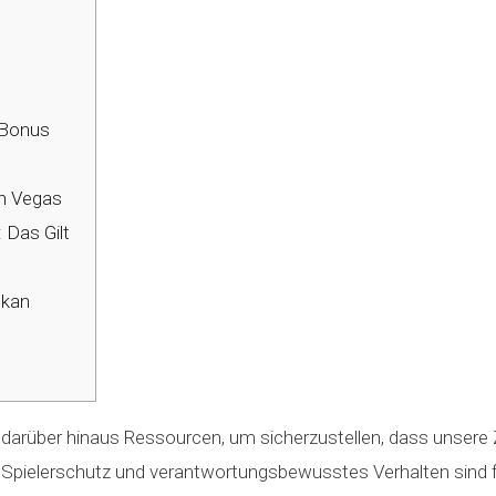
 Bonus
an Vegas
 Das Gilt
lkan
 darüber hinaus Ressourcen, um sicherzustellen, dass unsere 
en. Spielerschutz und verantwortungsbewusstes Verhalten sind