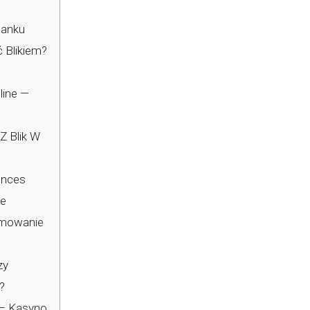
Banku
ć Blikiem?
line —
Z Blik W
Unces
ce
umowanie
zy
?
 – Kasyno