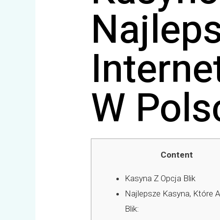
Najlep
Interne
W Pols
Content
Kasyna Z Opcja Blik
Najlepsze Kasyna, Które 
Blik: