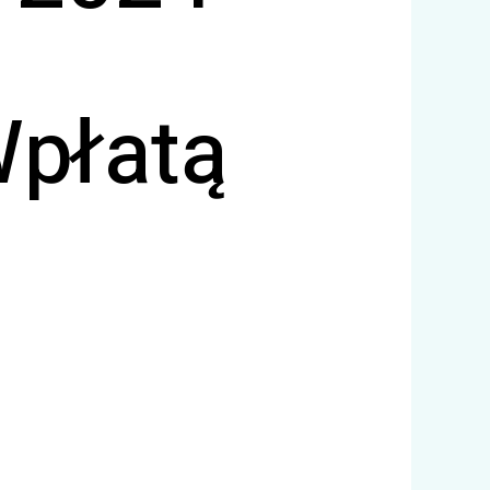
Wpłatą