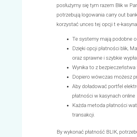
posłużymy się tym razem Blik w Pa
potrzebują logowania carry out bank
korzystać unces tej opcji t e-kasyna
Te systemy mają podobne ogr
Dzięki opcji płatności blik,
oraz sprawne i szybkie wypł
Wynika to z bezpieczeństwa tr
Dopiero wówczas możesz prze
Aby doładować portfel elekt
płatności w kasynach online B
Każda metoda płatności watts
transakcji.
By wykonać płatność BLIK, potrzebu