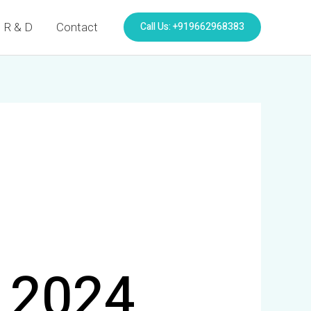
Call Us: +919662968383
R & D
Contact
 2024 ️