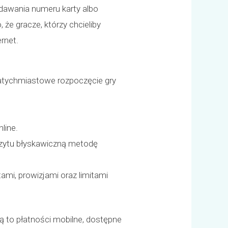
dawania numeru karty albo
 że gracze, którzy chcieliby
ernet.
 natychmiastowe rozpoczęcie gry
line.
ozytu błyskawiczną metodę
ami, prowizjami oraz limitami
ą to płatności mobilne, dostępne