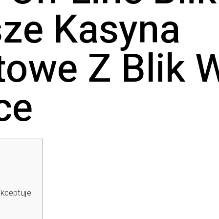
sze Kasyna
towe Z Blik 
ce
Akceptuje