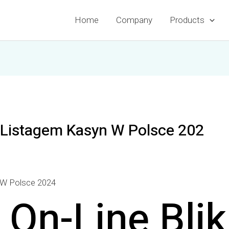
Home
Company
Products
e Listagem Kasyn W Polsce 202
n W Polsce 2024
On-Line Blik