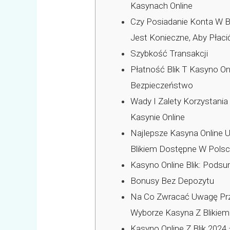
Kasynach Online
Czy Posiadanie Konta W 
Jest Konieczne, Aby Płaci
Szybkość Transakcji
Płatność Blik T Kasyno On
Bezpieczeństwo
Wady I Zalety Korzystania 
Kasynie Online
Najlepsze Kasyna Online 
Blikiem Dostępne W Pols
Kasyno Online Blik: Pods
Bonusy Bez Depozytu
Na Co Zwracać Uwagę Pr
Wyborze Kasyna Z Blikiem
Kasyno Online Z Blik 2024