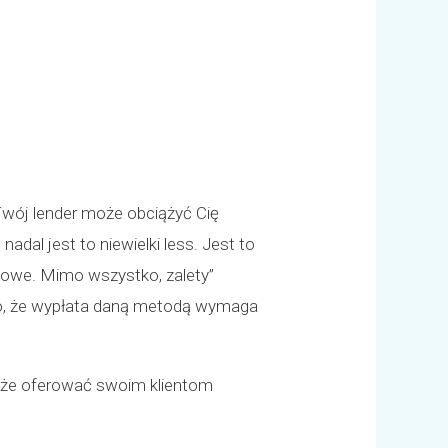
Twój lender może obciążyć Cię
nadal jest to niewielki less. Jest to
nkowe. Mimo wszystko, zalety”
dto, że wypłata daną metodą wymaga
oże oferować swoim klientom