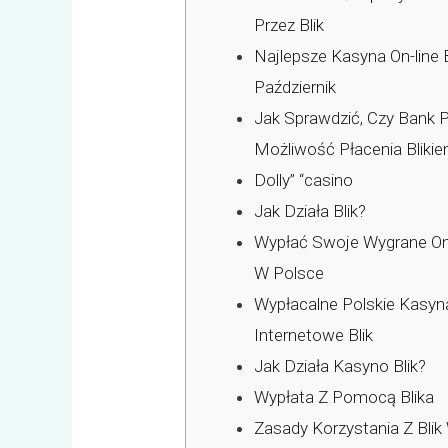
Przez Blik
Najlepsze Kasyna On-line B
Październik
Jak Sprawdzić, Czy Bank 
Możliwość Płacenia Bliki
Dolly” “casino
Jak Działa Blik?
Wypłać Swoje Wygrane Onl
W Polsce
Wypłacalne Polskie Kasyn
Internetowe Blik
Jak Działa Kasyno Blik?
Wypłata Z Pomocą Blika
Zasady Korzystania Z Blik