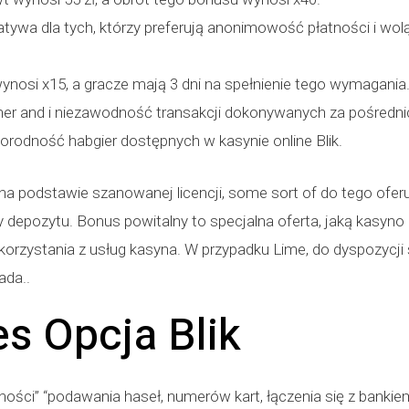
natywa dla tych, którzy preferują anonimowość płatności i w
nosi x15, a gracze mają 3 dni na spełnienie tego wymagania
er and i niezawodność transakcji dokonywanych za pośredni
żnorodność habgier dostępnych w kasynie online Blik.
a na podstawie szanowanej licencji, some sort of do tego ofe
y depozytu. Bonus powitalny to specjalna oferta, jaką kasyn
i skorzystania z usług kasyna. W przypadku Lime, do dyspozyc
ada..
s Opcja Blik
czności” “podawania haseł, numerów kart, łączenia się z banki