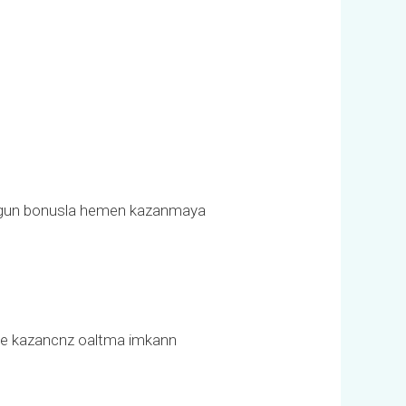
n uygun bonusla hemen kazanmaya
ar ile kazancnz oaltma imkann