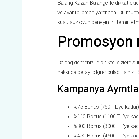
Balang Kazan Balangc ile dikkat ekic
ve avantajlardan yararlann. Bu muhtee
kusursuz oyun deneyimini temin etmek
Promosyon 
Balang demeniz ile birlikte, sizlere s
hakknda detayl bilgiler bulabilirsini
Kampanya Ayrntla
%75 Bonus (750 TL’ye kadar
%110 Bonus (1100 TL’ye kad
%300 Bonus (3000 TL’ye kad
%450 Bonus (4500 TL’ye kad