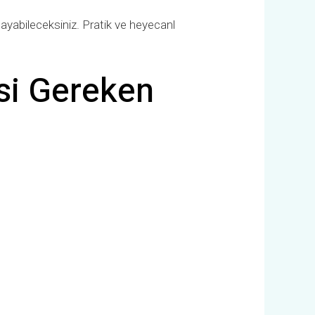
abileceksiniz. Pratik ve heyecanl
si Gereken