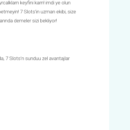
rcalklarn keyfini karn! imdi ye olun
betmeyin! 7 Slots’in uzman ekibi, size
annda demeler sizi bekliyor!
ada, 7 Slots’n sunduu zel avantajlar