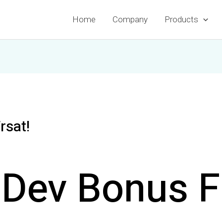
Home
Company
Products
rsat!
 Dev Bonus F