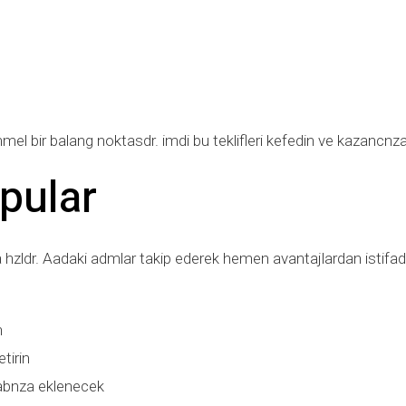
mel bir balang noktasdr. imdi bu teklifleri kefedin ve kazancnza
pular
 hzldr. Aadaki admlar takip ederek hemen avantajlardan istifade 
n
etirin
abnza eklenecek