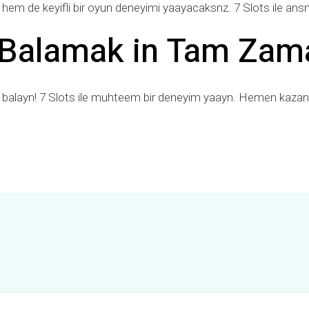
hem de keyifli bir oyun deneyimi yaayacaksnz. 7 Slots ile ans
Balamak in Tam Zam
ayn! 7 Slots ile muhteem bir deneyim yaayn. Hemen kazanabil