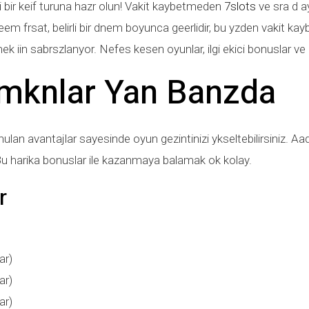
i bir keif turuna hazr olun! Vakit kaybetmeden
7slots
ve sra d ay
m frsat, belirli bir dnem boyunca geerlidir, bu yzden vakit kay
 iin sabrszlanyor. Nefes kesen oyunlar, ilgi ekici bonuslar ve 
mknlar Yan Banzda
unulan avantajlar sayesinde oyun gezintinizi ykseltebilirsiniz. A
z. Bu harika bonuslar ile kazanmaya balamak ok kolay.
r
)
ar)
ar)
ar)